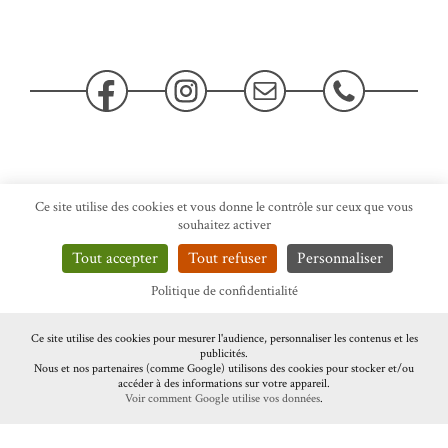
Facebook
Instagram
Contact
Téléphone
Môme EN POSE – GAELLE BOCQUET
Ce site utilise des cookies et vous donne le contrôle sur ceux que vous
TOUS DROITS RÉSERVÉS
souhaitez activer
Tout accepter
Tout refuser
Personnaliser
TOUTES LES PHOTOS SONT PROTÉGÉES PAR LA LOI SUR LA
PROTECTION DU DROIT D'AUTEUR.
Politique de confidentialité
SANS L'ACCORD DE LA PHOTOGRAPHE GAËLLE BOCQUET, LEUR
UTILISATION EST STRICTEMENT INTERDITE.
Ce site utilise des cookies pour mesurer l'audience, personnaliser les contenus et les
publicités.
Nous et nos partenaires (comme Google) utilisons des cookies pour stocker et/ou
accéder à des informations sur votre appareil.
Voir comment Google utilise vos données
.